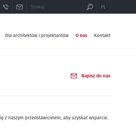
BE
SEKCJA KLIENTA
TELEFON
E-MAIL
PL
Dla architektów i projektantów
O nas
Kontakt
Napisz do nas
się z naszym przedstawicielem, aby uzyskać wsparcie.