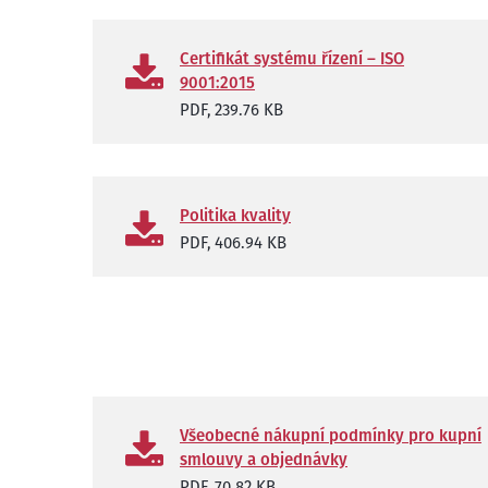
Certifikát systému řízení – ISO
9001:2015
PDF,
239.76 KB
Politika kvality
PDF,
406.94 KB
Všeobecné nákupní podmínky pro kupní
smlouvy a objednávky
PDF,
70.82 KB