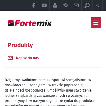
Przełączn
FACEBOOK
YOUTUBE
SEKCJA KLIENTA
TELEFON
E-MAIL
PL
Gł
Produkty
Napisz do nas
Dzięki wykwalifikowanemu zespołowi specjalistów i w
doświadczeniu zdobytemu w trakcie poprzedniej
działalności gospodarczej umożliwiło nam stworzenie
jednej z najbardziej zaawansowanych i wydajnych linii
produkcyjnych w naszym segmencie rynku do produkcji
materiałów do posadzek przemysłowych i podłóg