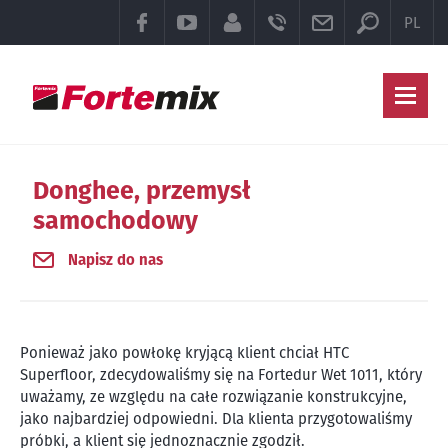
Przełączn
FACEBOOK
YOUTUBE
SEKCJA KLIENTA
TELEFON
E-MAIL
PL
Gł
Donghee, przemysł
samochodowy
Napisz do nas
Ponieważ jako powłokę kryjącą klient chciał HTC
Superfloor, zdecydowaliśmy się na Fortedur Wet 1011, który
uważamy, ze względu na całe rozwiązanie konstrukcyjne,
jako najbardziej odpowiedni. Dla klienta przygotowaliśmy
próbki, a klient się jednoznacznie zgodził.