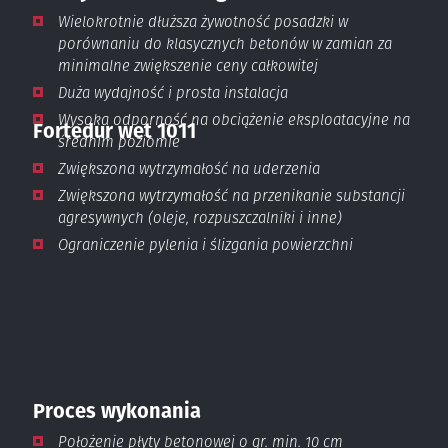
Wielokrotnie dłuższa żywotność posadzki w
porównaniu do klasycznych betonów w zamian za
minimalne zwiększenie ceny całkowitej
Duża wydajność i prosta instalacja
Wysoka odporność na obciążenie eksploatacyjne na
Fortedur wet 1011
średnim poziomie
Zwiększona wytrzymałość na uderzenia
Zwiększona wytrzymałość na przenikanie substancji
agresywnych (oleje, rozpuszczalniki i inne)
Ograniczenie pylenia i ślizgania powierzchni
Proces wykonania
Położenie płyty betonowej o gr. min. 10 cm