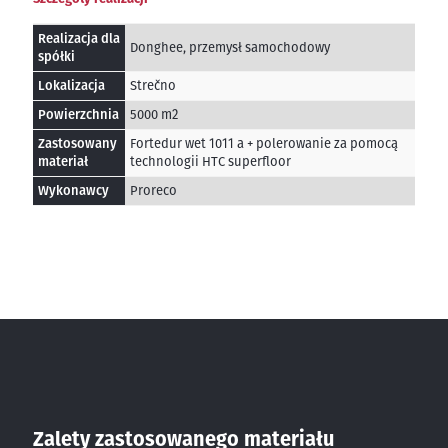
Realizacja dla
Donghee, przemysł samochodowy
spółki
Lokalizacja
Strečno
Powierzchnia
5000 m2
Zastosowany
Fortedur wet 1011 a + polerowanie za pomocą
materiał
technologii HTC superfloor
Wykonawcy
Proreco
Zalety zastosowanego materiału